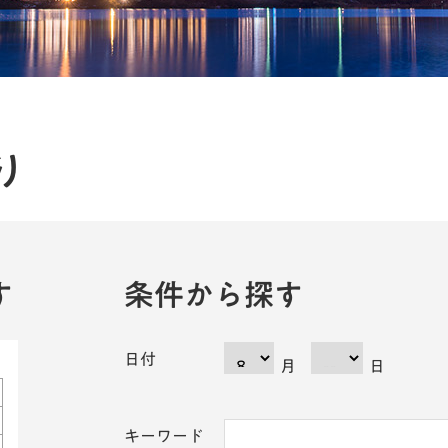
り
す
条件から探す
日付
月
日
キーワード