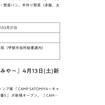
子・惣菜パン、手作り惣菜（赤飯、太
年03月31日
務局（甲斐市役所秘書課内）
とみや～』4月13日(土)新
プ場 『 CAMP SATOMIYA～キャ
5 』 が新規オープン。 『 CAM…