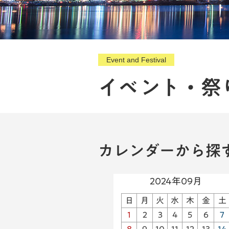
Event and Festival
イベント・祭
カレンダーから探
2024年09月
日
月
火
水
木
金
土
1
2
3
4
5
6
7