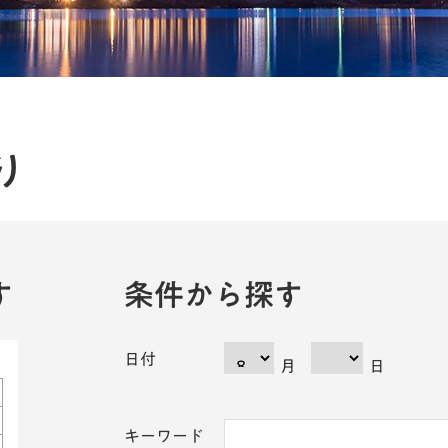
り
す
条件から探す
日付
月
日
キーワード