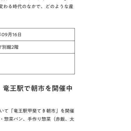
変わる時代のなかで、どのような産
年09月16日
庁別館2階
！竜王駅で朝市を開催中
おいて「竜王駅甲斐てき朝市」を開催
子・惣菜パン、手作り惣菜（赤飯、太