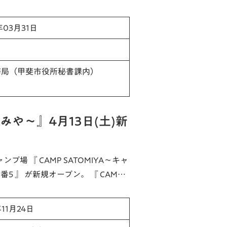
年03月31日
務局（甲斐市役所秘書課内）
とみや～』4月13日(土)新
プ場 『 CAMP SATOMIYA～キャ
5 』 が新規オープン。 『 CAM…
11月24日