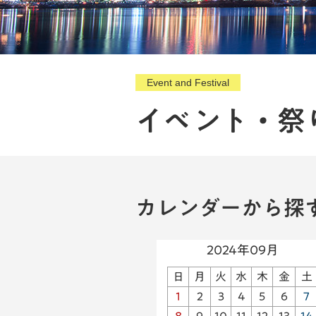
Event and Festival
イベント・祭
カレンダーから探
2024年09月
日
月
火
水
木
金
土
1
2
3
4
5
6
7