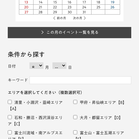
13
14
15
16
17
18
19
20
21
22
23
24
25
26
27
28
29
30
31
前の月
次の月
この月のイベント一覧を見る
条件から探す
日付
月
日
キーワード
エリアを選択してください
（複数選択可）
清里・小淵沢・韮崎エリア
甲府・昇仙峡エリア
【B】
【A】
石和・勝沼・西沢渓谷エリ
大月・都留エリア
【D】
ア
【C】
富士川流域・南アルプスエ
富士山・富士五湖エリア