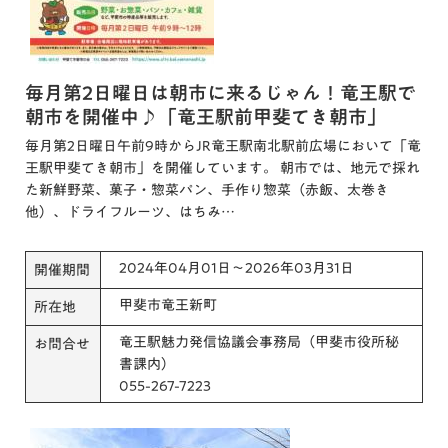
毎月第2日曜日は朝市に来るじゃん！竜王駅で
朝市を開催中♪「竜王駅前甲斐てき朝市」
毎月第2日曜日午前9時からJR竜王駅南北駅前広場において「竜
王駅甲斐てき朝市」を開催しています。 朝市では、地元で採れ
た新鮮野菜、菓子・惣菜パン、手作り惣菜（赤飯、太巻き
他）、ドライフルーツ、はちみ…
2024年04月01日～2026年03月31日
開催期間
甲斐市竜王新町
所在地
竜王駅魅力発信協議会事務局（甲斐市役所秘
お問合せ
書課内）
055-267-7223