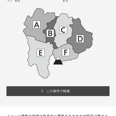
リア
【E】
【F】