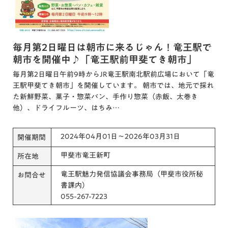
毎月第2日曜日は朝市に来るじゃん！竜王駅で
朝市を開催中♪「竜王駅前甲斐てき朝市」
毎月第2日曜日午前9時からJR竜王駅南北駅前広場において「竜
王駅甲斐てき朝市」を開催しています。 朝市では、地元で採れ
た新鮮野菜、菓子・惣菜パン、手作り惣菜（赤飯、太巻き
他）、ドライフルーツ、はちみ…
2024年04月01日～2026年03月31日
開催期間
甲斐市竜王新町
所在地
竜王駅魅力発信協議会事務局（甲斐市役所秘
お問合せ
書課内）
055-267-7223