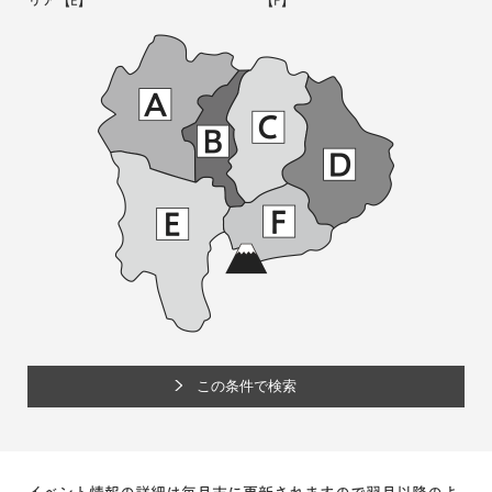
リア
【E】
【F】