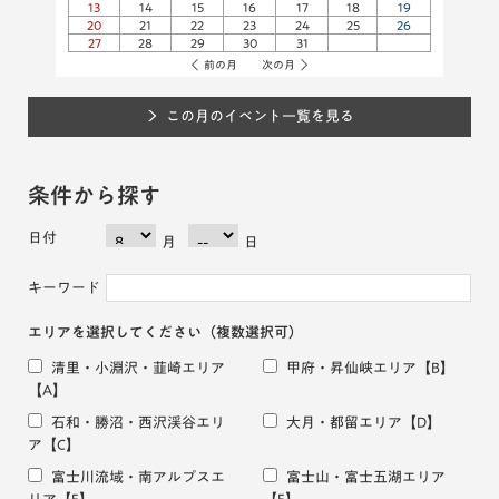
13
14
15
16
17
18
19
20
21
22
23
24
25
26
27
28
29
30
31
前の月
次の月
この月のイベント一覧を見る
条件から探す
日付
月
日
キーワード
エリアを選択してください
（複数選択可）
清里・小淵沢・韮崎エリア
甲府・昇仙峡エリア
【B】
【A】
石和・勝沼・西沢渓谷エリ
大月・都留エリア
【D】
ア
【C】
富士川流域・南アルプスエ
富士山・富士五湖エリア