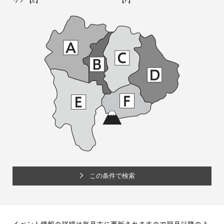
リア
【E】
【F】