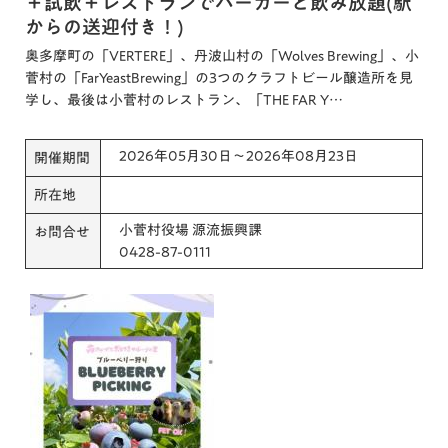
＋試飲＋レストランでバーガーと飲み放題(駅
からの送迎付き！)
奥多摩町の「VERTERE」、丹波山村の「Wolves Brewing」、小
菅村の「FarYeastBrewing」の3つのクラフトビール醸造所を見
学し、最後は小菅村のレストラン、「THE FAR Y…
2026年05月30日～2026年08月23日
開催期間
所在地
小菅村役場 源流振興課
お問合せ
0428-87-0111