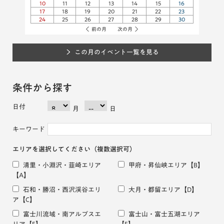
10
11
12
13
14
15
16
17
18
19
20
21
22
23
24
25
26
27
28
29
30
前の月
次の月
この月のイベント一覧を見る
条件から探す
日付
月
日
キーワード
エリアを選択してください
（複数選択可）
清里・小淵沢・韮崎エリア
甲府・昇仙峡エリア
【B】
【A】
石和・勝沼・西沢渓谷エリ
大月・都留エリア
【D】
ア
【C】
富士川流域・南アルプスエ
富士山・富士五湖エリア