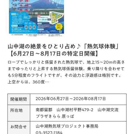
山中湖の絶景をひとり占め♪「熱気球体験」
【6月27日〜8月17日の特定日開催】
ロープでしっかりと係留された熱気球で、地上15〜20mの高さ
までゆったりと上昇する熱気球係留体験。乗り降りを合わせて
も5分程度のフライトですが、その迫力と浮遊感は格別です。
上空からは、360度…
2026年06月27日～2026年08月17日
開催期間
南都留郡 山中湖村平野479-2 山中湖交流
所在地
プラザきらら 原っぱ
山中湖熱気球プロジェクト事務局
お問合せ
03-3527-1184