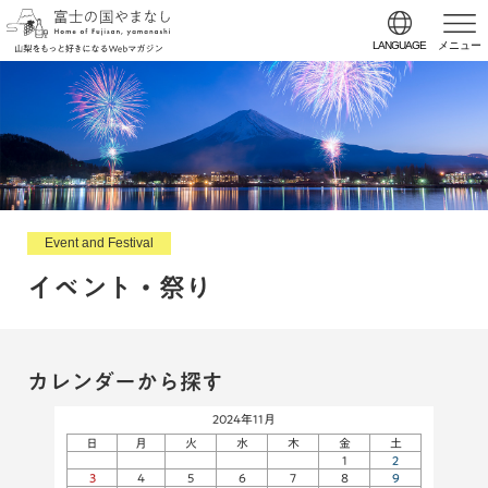
LANGUAGE
メニュー
Event and Festival
イベント・祭り
カレンダーから探す
2024年11月
日
月
火
水
木
金
土
1
2
3
4
5
6
7
8
9