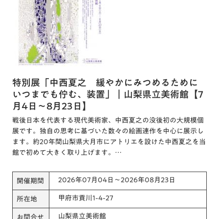
特別展「中西夏之 緩やかにみつめるために
いつまでも佇む、装置」｜山梨県立美術館【7
月4日～8月23日】
戦後日本を代表する現代美術家、中西夏之の没後初の大規模個
展です。独自の思考に基づいた数々の絵画連作を中心に展示し
ます。約20年間山梨県大月市にアトリエを設けた中西夏之を当
館で初めて大きく取り上げます。…
2026年07月04日～2026年08月23日
開催期間
甲府市貢川1-4-27
所在地
山梨県立美術館
お問合せ