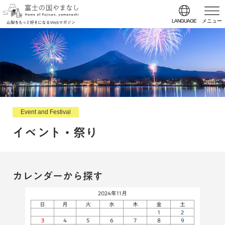
LANGUAGE
メニュー
Event and Festival
イベント・祭り
カレンダーから探す
2024年11月
日
月
火
水
木
金
土
1
2
3
4
5
6
7
8
9