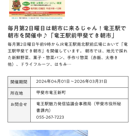
毎月第2日曜日は朝市に来るじゃん！竜王駅で
朝市を開催中♪「竜王駅前甲斐てき朝市」
毎月第2日曜日午前9時からJR竜王駅南北駅前広場において「竜
王駅甲斐てき朝市」を開催しています。 朝市では、地元で採れ
た新鮮野菜、菓子・惣菜パン、手作り惣菜（赤飯、太巻き
他）、ドライフルーツ、はちみ…
2024年04月01日～2026年03月31日
開催期間
甲斐市竜王新町
所在地
竜王駅魅力発信協議会事務局（甲斐市役所秘
お問合せ
書課内）
055-267-7223