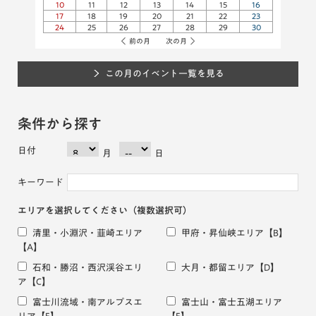
10
11
12
13
14
15
16
17
18
19
20
21
22
23
24
25
26
27
28
29
30
前の月
次の月
この月のイベント一覧を見る
条件から探す
日付
月
日
キーワード
エリアを選択してください
（複数選択可）
清里・小淵沢・韮崎エリア
甲府・昇仙峡エリア
【B】
【A】
石和・勝沼・西沢渓谷エリ
大月・都留エリア
【D】
ア
【C】
富士川流域・南アルプスエ
富士山・富士五湖エリア