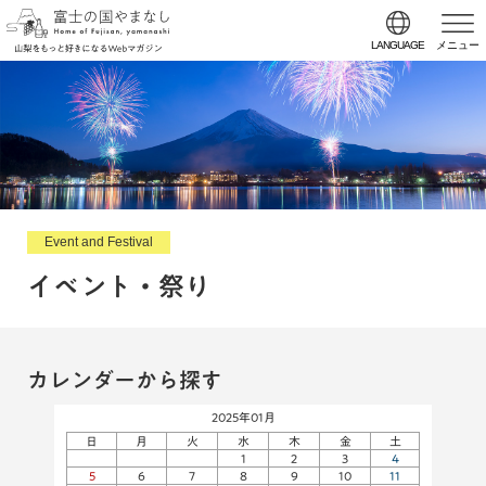
LANGUAGE
メニュー
Event and Festival
イベント・祭り
カレンダーから探す
2025年01月
日
月
火
水
木
金
土
1
2
3
4
5
6
7
8
9
10
11