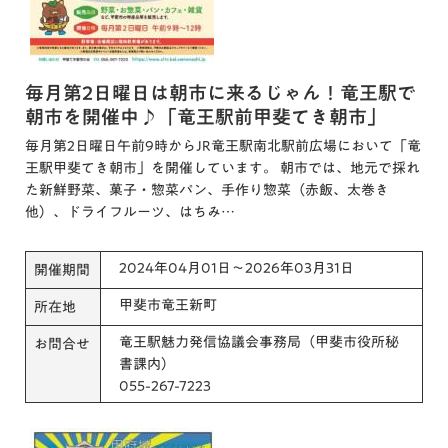
毎月第2日曜日は朝市に来るじゃん！竜王駅で
朝市を開催中♪「竜王駅前甲斐てき朝市」
毎月第2日曜日午前9時からJR竜王駅南北駅前広場において「竜
王駅甲斐てき朝市」を開催しています。 朝市では、地元で採れ
た新鮮野菜、菓子・惣菜パン、手作り惣菜（赤飯、太巻き
他）、ドライフルーツ、はちみ…
2024年04月01日～2026年03月31日
開催期間
甲斐市竜王新町
所在地
竜王駅魅力発信協議会事務局（甲斐市役所秘
お問合せ
書課内）
055-267-7223