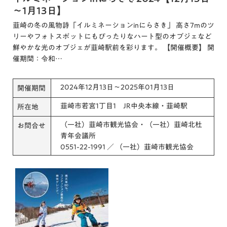
～1月13日】
韮崎の冬の風物詩「イルミネーションinにらさき」 高さ7mのツ
リーやフォトスポットにもぴったりなハート型のオブジェなど
鮮やかな光のオブジェが韮崎駅前を彩ります。 【開催概要】 開
催期間：令和…
2024年12月13日～2025年01月13日
開催期間
韮崎市若宮1丁目1 JR中央本線・韮崎駅
所在地
（一社）韮崎市観光協会・（一社）韮崎北杜
お問合せ
青年会議所
0551-22-1991 ／ （一社）韮崎市観光協会