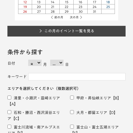
12
13
14
15
16
17
18
19
20
21
22
23
24
25
26
27
28
29
30
31
前の月
次の月
この月のイベント一覧を見る
条件から探す
日付
月
日
キーワード
エリアを選択してください
（複数選択可）
清里・小淵沢・韮崎エリア
甲府・昇仙峡エリア
【B】
【A】
石和・勝沼・西沢渓谷エリ
大月・都留エリア
【D】
ア
【C】
富士川流域・南アルプスエ
富士山・富士五湖エリア