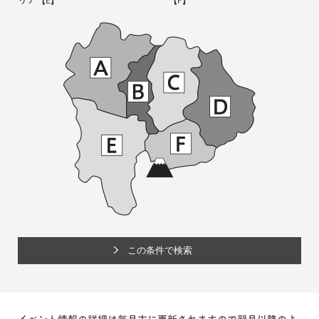
リア
【E】
【F】