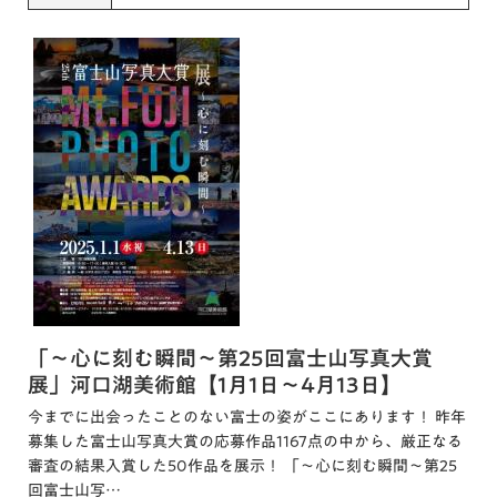
「～心に刻む瞬間～第25回富士山写真大賞
展」河口湖美術館【1月1日～4月13日】
今までに出会ったことのない富士の姿がここにあります！ 昨年
募集した富士山写真大賞の応募作品1167点の中から、厳正なる
審査の結果入賞した50作品を展示！ 「～心に刻む瞬間～第25
回富士山写…