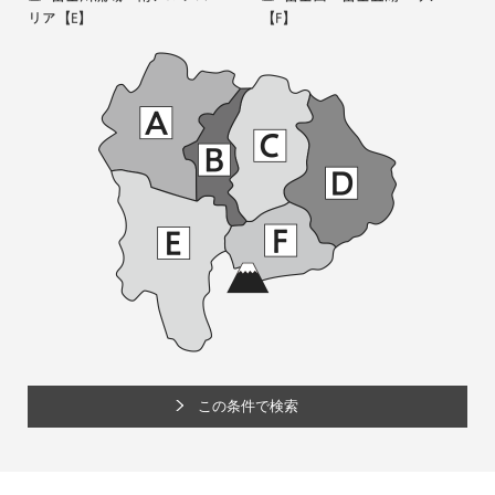
リア
【E】
【F】