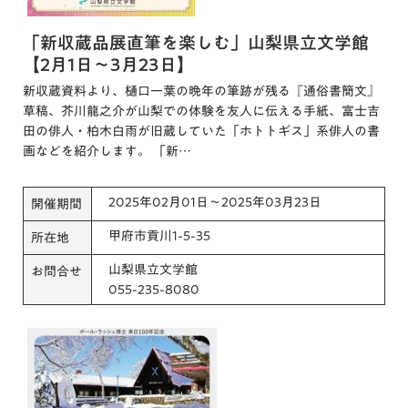
「新収蔵品展直筆を楽しむ」山梨県立文学館
【2月1日～3月23日】
新収蔵資料より、樋口一葉の晩年の筆跡が残る『通俗書簡文』
草稿、芥川龍之介が山梨での体験を友人に伝える手紙、富士吉
田の俳人・柏木白雨が旧蔵していた「ホトトギス」系俳人の書
画などを紹介します。 「新…
2025年02月01日～2025年03月23日
開催期間
甲府市貢川1-5-35
所在地
山梨県立文学館
お問合せ
055-235-8080