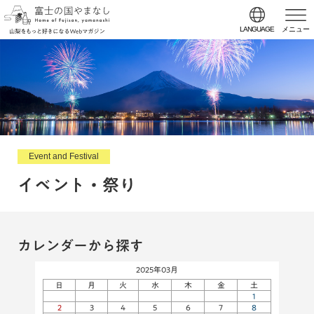
LANGUAGE
メニュー
Event and Festival
イベント・祭り
カレンダーから探す
2025年03月
日
月
火
水
木
金
土
1
2
3
4
5
6
7
8