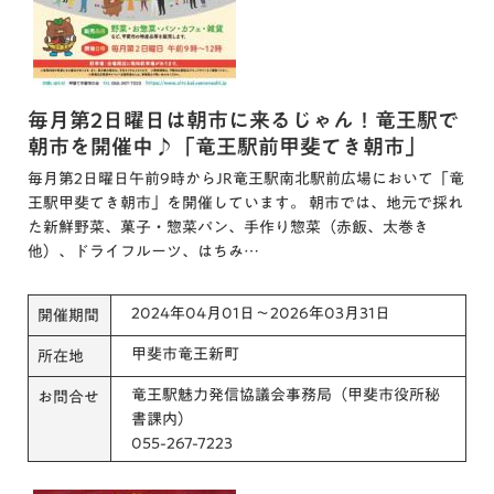
毎月第2日曜日は朝市に来るじゃん！竜王駅で
朝市を開催中♪「竜王駅前甲斐てき朝市」
毎月第2日曜日午前9時からJR竜王駅南北駅前広場において「竜
王駅甲斐てき朝市」を開催しています。 朝市では、地元で採れ
た新鮮野菜、菓子・惣菜パン、手作り惣菜（赤飯、太巻き
他）、ドライフルーツ、はちみ…
2024年04月01日～2026年03月31日
開催期間
甲斐市竜王新町
所在地
竜王駅魅力発信協議会事務局（甲斐市役所秘
お問合せ
書課内）
055-267-7223