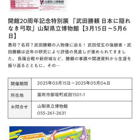
開館20周年記念特別展 「武田勝頼 日本に隠れ
なき弓取」山梨県立博物館【3月15日～5月6
日】
愚将？名将？武田勝頼の人物像に迫る！ 武田信玄の後継者・武
田勝頼は近年の研究により評価の見直しが進められてきまし
た。 長篠合戦や新府城など、勝頼の事蹟や関連資料から生涯を
振り返るとともに、その…
2025年03月15日～2025年05月04日
開催期間
笛吹市御坂町成田1501-1
所在地
山梨県立博物館
お問合せ
055-261-2631