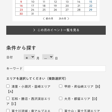
9
10
11
12
13
14
15
16
17
18
19
20
21
22
23
24
25
26
27
28
29
30
31
前の月
次の月
この月のイベント一覧を見る
条件から探す
日付
月
日
キーワード
エリアを選択してください
（複数選択可）
清里・小淵沢・韮崎エリア
甲府・昇仙峡エリア
【B】
【A】
石和・勝沼・西沢渓谷エリ
大月・都留エリア
【D】
ア
【C】
富士川流域・南アルプスエ
富士山・富士五湖エリア