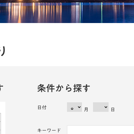
り
す
条件から探す
日付
月
日
キーワード