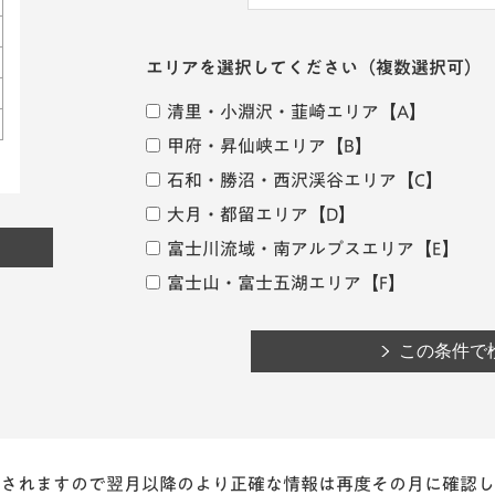
エリアを選択してください
（複数選択可）
清里・小淵沢・韮崎エリア
【A】
甲府・昇仙峡エリア
【B】
石和・勝沼・西沢渓谷エリア
【C】
大月・都留エリア
【D】
富士川流域・南アルプスエリア
【E】
富士山・富士五湖エリア
【F】
されますので翌月以降のより正確な情報は再度その月に確認し