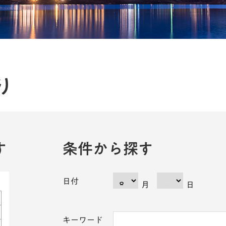
り
す
条件から探す
日付
月
日
キーワード