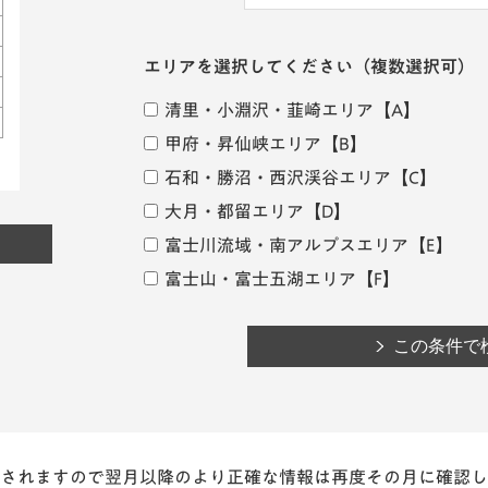
エリアを選択してください
（複数選択可）
清里・小淵沢・韮崎エリア
【A】
甲府・昇仙峡エリア
【B】
石和・勝沼・西沢渓谷エリア
【C】
大月・都留エリア
【D】
富士川流域・南アルプスエリア
【E】
富士山・富士五湖エリア
【F】
されますので翌月以降のより正確な情報は再度その月に確認し