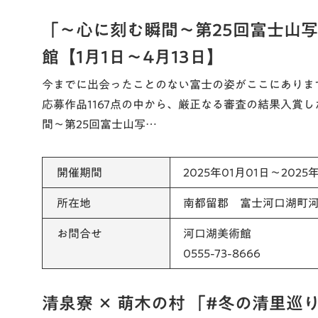
「～心に刻む瞬間～第25回富士山
館【1月1日～4月13日】
今までに出会ったことのない富士の姿がここにありま
応募作品1167点の中から、厳正なる審査の結果入賞し
間～第25回富士山写…
開催期間
2025年01月01日～2025
所在地
南都留郡 富士河口湖町河
お問合せ
河口湖美術館
0555-73-8666
清泉寮 × 萌木の村 「#冬の清里