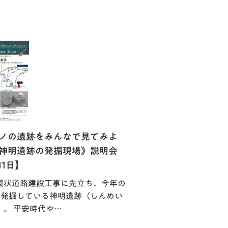
ノの遺跡をみんなで見てみよ
神明遺跡の発掘現場》説明会
11日】
環状道路建設工事に先立ち、今年の
ら発掘している神明遺跡（しんめい
）。 平安時代や…