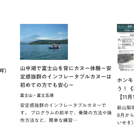
山中湖で富士山を背にカヌー体験～安
畔）
定感抜群のインフレータブルカヌーは
ホンモ
初めての方でも安心～
う！《
富士山・富士五湖
【11月
安定感抜群のインフレータブルカヌーで
新山梨
す。 プログラムの前半で、乗降の方法や操
8月か
作方法など、簡単な練習…
いせき