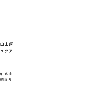
神山山頂
シュツア
神山の山
朝ヨガ