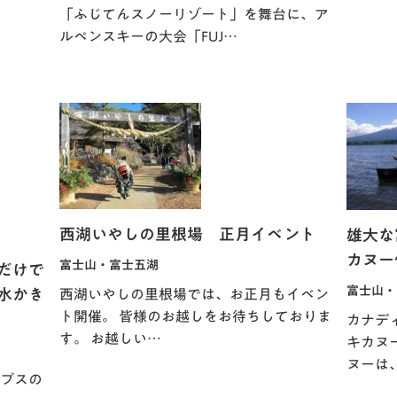
「ふじてんスノーリゾート」を舞台に、ア
ルペンスキーの大会「FUJ…
西湖いやしの里根場 正月イベント
雄大な
カヌー
富士山・富士五湖
だけで
富士山・
水かき
西湖いやしの里根場では、お正月もイベン
ト開催。 皆様のお越しをお待ちしておりま
カナデ
す。 お越しい…
キカヌ
ヌーは
プスの