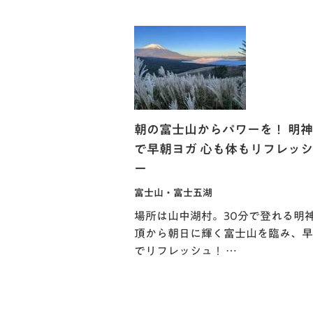
朝の富士山からパワーを！ 明
で早朝ヨガ 心も体もリフレッ
ー
富士山・富士五湖
場所は山中湖村。30分で登れる明
頂から朝日に輝く富士山を臨み、早
でリフレッシュ！ …