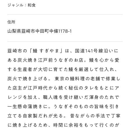
ジャンル：和食
住所
山梨県韮崎市中田町中條1178-1
韮崎市の「鰻 すぎやま」は、国道141号線沿いに
ある炭火焼き江戸前うなぎのお店。鰻を心から愛
する生産者が大切に育てた鰻を厳選して仕入れ、
炭火で焼き上げる。 東京の鰻料理の老舗で修業し
た店主が江戸時代から続く秘伝のタレをもとにア
レンジを加え、職人魂を受け継いだ渾身のたれで
一生懸命蒲焼きに。うなぎそのものの旨味を引き
立てる自家製だれが光る。 昔ながらの手法で丁寧
に焼き上げるため、時間に余裕をもって行くのが