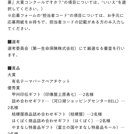
募」大賞コンクールですか？”の項目については、“いいえ”を選
択してください。）
※応募フォームの“担当者コード”の項目については、お手元に
応募用紙をお持ちで、担当者コードの記載がある方のみ入力し
てください。
■選考
選考委員会（第一生命保険株式会社）にて厳選なる審査を行い
ます。
■賞品
大賞
有名テーマパークペアチケット
優秀賞
甲州印伝ギフト（印傳屋上原勇七）…2名様
詰め合わせギフト…（河口湖ショッピングセンターBELL）…
2名様
桔梗屋商品詰め合わせギフト（桔梗屋）…2名様
はくばく商品詰め合わせギフト（はくばく）…2名様
やまなし特産品ギフト（富士の国やまなし特産品モール）…