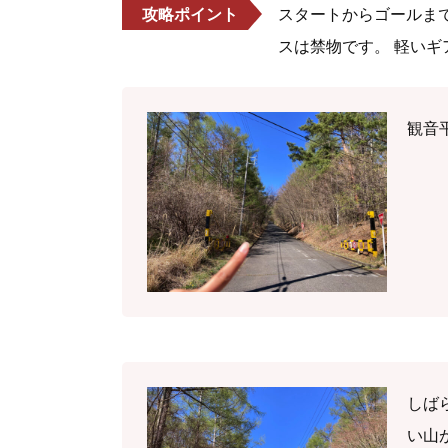
攻略ポイント
スタートからゴールま
スは禁物です。 軽い
観音
しば
い山