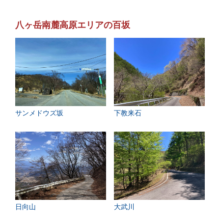
八ヶ岳南麓高原エリアの百坂
サンメドウズ坂
下教来石
日向山
大武川