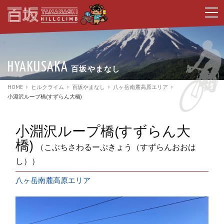
t
o
g
g
l
e
n
HYAKUSAKA
百坂やまなし
a
v
i
HOME
ヒルクライム
百坂やまなし
八ヶ岳南麓高原エリア
g
小淵沢ループ橋(すずらん大橋)
a
t
i
o
小淵沢ループ橋(すずらん大
n
橋)
（こぶちさわるーぷきょう（すずらんおおは
し））
八ヶ岳南麓高原エリア