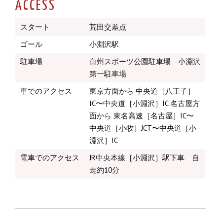
ACCESS
スタート
荒田交差点
ゴール
小淵沢駅
駐車場
白州スポーツ公園駐車場 小淵沢
第一駐車場
車でのアクセス
東京方面から 中央道［八王子］
IC〜中央道［小淵沢］IC 名古屋方
面から 東名高速［名古屋］IC〜
中央道［小牧］JCT〜中央道［小
淵沢］IC
電車でのアクセス
JR中央本線［小淵沢］駅下車 自
走約10分