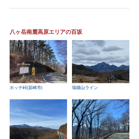
八ヶ岳南麓高原エリアの百坂
ホッチ峠(韮崎市)
瑞牆山ライン