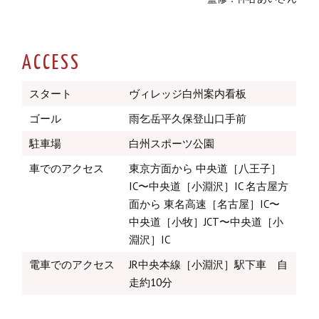
ACCESS
スタート
ヴィレッジ白州案内看板
ゴール
雨乞岳平久保登山口手前
駐車場
白州スポーツ公園
車でのアクセス
東京方面から 中央道［八王子］
IC〜中央道［小淵沢］IC 名古屋方
面から 東名高速［名古屋］IC〜
中央道［小牧］JCT〜中央道［小
淵沢］IC
電車でのアクセス
JR中央本線［小淵沢］駅下車 自
走約10分