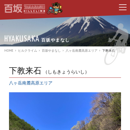
t
o
g
g
l
e
n
HYAKUSAKA
百坂やまなし
a
v
i
HOME
ヒルクライム
百坂やまなし
八ヶ岳南麓高原エリア
下教来石
g
a
t
i
下教来石
（しもきょうらいし）
o
n
八ヶ岳南麓高原エリア