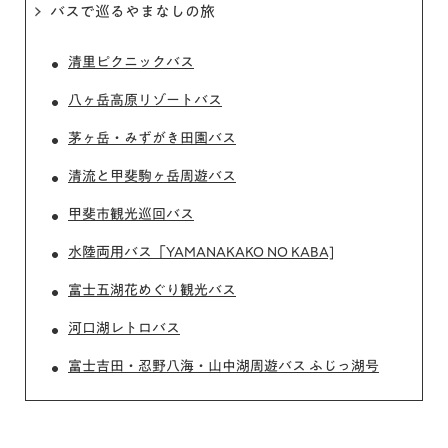
バスで巡るやまなしの旅
清里ピクニックバス
八ヶ岳高原リゾートバス
茅ヶ岳・みずがき田園バス
清流と甲斐駒ヶ岳周遊バス
甲斐市観光巡回バス
水陸両用バス「YAMANAKAKO NO KABA]
富士五湖花めぐり観光バス
河口湖レトロバス
富士吉田・忍野八海・山中湖周遊バス ふじっ湖号