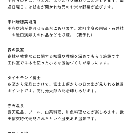
手打ちのそば、うどん、ほうとうを味わうことができます。毎
週日曜日には朝市が開かれ地元のお米や野菜が並びます。
甲州増穂美術庵
甲府盆地が見渡せる高台にあります。本町出身の画家・石井精
一や池田満寿夫の作品などを収蔵。（要予約）
森の教室
森林や林業などに関する知識や理解を深めてもらう施設です。
工作室では木を使った小さな置物づくりが楽しめます。
ダイヤモンド富士
冬至から元旦にかけて、富士山頂からの日の出が見られる絶景
ポイントです。高村光太郎の記念碑もあります。
赤石温泉
露天風呂、プール、山菜料理、川魚料理などが楽しめます。武
田信玄時代発見されたという歴史ある温泉です。