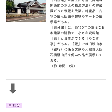
「活性館」は富士川舟運（身延線
開通前の本県の物流方法）の貯蔵
蔵だった米蔵を改築。特産品、古
物の展示販売や趣味やアートの展
示場がある。
「追分館」は、築120年の重厚な日
本建築の建物で、小さな資料館
「蔵」と食事ができる「やなぎ
亭」がある。「蔵」では旧秋山家
（銀行）に係る文献や元総理大臣
石橋湛山氏を偲ぶ作品が展示して
ある。
（約1時間30分）
車 15分