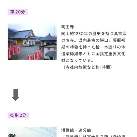
車 20分
明王寺
開山約1230年の歴史を持つ真言宗
のお寺。県内最古の鰐口、藤原初
期の特徴を持った桧一本造りの木
造薬師如来ともに国指定重要文化
財となっている。
（寺社内散策など約1時間）
徒歩 2分
活性館・追分館