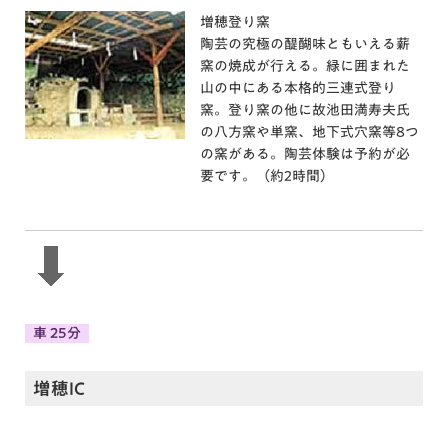
増穂登り窯
陶芸の究極の醍醐味ともいえる薪
窯の焼成が行える。緑に囲まれた
山の中にある本格的三連式登り
窯。登り窯の他に故池田満寿夫氏
の八方窯や単窯、地下式穴窯等8つ
の窯がある。陶芸体験は予約が必
要です。（約2時間）
車 25分
増穂IC