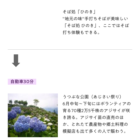
そば処「ひのき」
"地元の味"手打ちそばが美味しい
「そば処 ひのき」、ここではそば
打ち体験もできる。
自動車30分
うつぶな公園（あじさい祭り）
6月中旬～下旬にはボランティアの
育る70種2万5千株のアジサイが咲
き誇る。アジサイ苗の直売のほ
か、とれたて農産物や郷土料理の
模擬店も出て多くの人で賑わう。