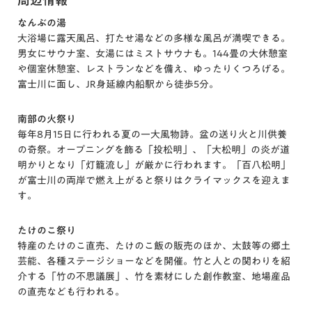
なんぶの湯
大浴場に露天風呂、打たせ湯などの多様な風呂が満喫できる。
男女にサウナ室、女湯にはミストサウナも。144畳の大休憩室
や個室休憩室、レストランなどを備え、ゆったりくつろげる。
富士川に面し、JR身延線内船駅から徒歩5分。
南部の火祭り
毎年8月15日に行われる夏の一大風物詩。盆の送り火と川供養
の奇祭。オープニングを飾る「投松明」、「大松明」の炎が道
明かりとなり「灯籠流し」が厳かに行われます。「百八松明」
が富士川の両岸で燃え上がると祭りはクライマックスを迎えま
す。
たけのこ祭り
特産のたけのこ直売、たけのこ飯の販売のほか、太鼓等の郷土
芸能、各種ステージショーなどを開催。竹と人との関わりを紹
介する「竹の不思議展」、竹を素材にした創作教室、地場産品
の直売なども行われる。