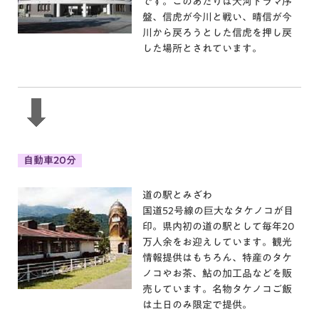
です。このあたりは大河ドラマ序
盤、信虎が今川と戦い、晴信が今
川から戻ろうとした信虎を押し戻
した場所とされています。
自動車20分
道の駅とみざわ
国道52号線の巨大なタケノコが目
印。県内初の道の駅として毎年20
万人余をお迎えしています。観光
情報提供はもちろん、特産のタケ
ノコやお茶、鮎の加工品などを販
売しています。名物タケノコご飯
は土日のみ限定で提供。