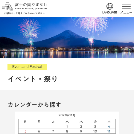
LANGUAGE
メニュー
Event and Festival
イベント・祭り
カレンダーから探す
2023年11月
日
月
火
水
木
金
土
1
2
3
4
5
6
7
8
9
10
11