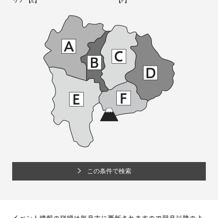
リア
【E】
【F】