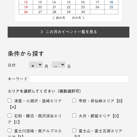
12
13
14
15
16
17
18
19
20
21
22
23
24
25
26
27
28
29
30
前の月
次の月
この月のイベント一覧を見る
条件から探す
日付
月
日
キーワード
エリアを選択してください
（複数選択可）
清里・小淵沢・韮崎エリア
甲府・昇仙峡エリア
【B】
【A】
石和・勝沼・西沢渓谷エリ
大月・都留エリア
【D】
ア
【C】
富士川流域・南アルプスエ
富士山・富士五湖エリア