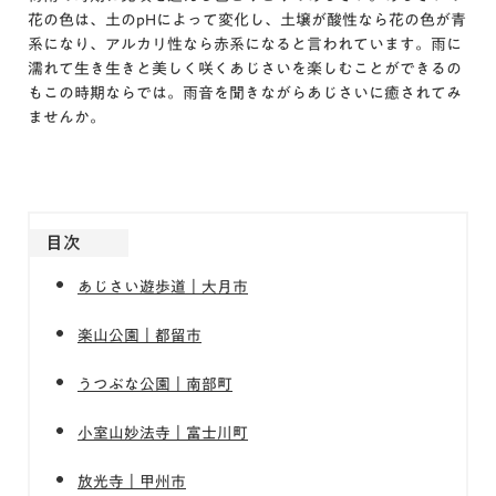
花の色は、土のpHによって変化し、土壌が酸性なら花の色が青
系になり、アルカリ性なら赤系になると言われています。雨に
濡れて生き生きと美しく咲くあじさいを楽しむことができるの
もこの時期ならでは。雨音を聞きながらあじさいに癒されてみ
ませんか。
目次
あじさい遊歩道｜大月市
楽山公園｜都留市
うつぶな公園｜南部町
小室山妙法寺｜富士川町
放光寺｜甲州市