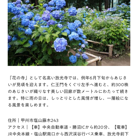
「花の寺」として名高い放光寺では、例年6月下旬からあじさ
いが見頃を迎えます。仁王門をくぐり左手へ進むと、約300株
のあじさいが織りなす美しい回廊が数メートルにわたって続き
ます。特に雨の日は、しっとりとした風情が増し、一層絵にな
る風景を楽しめます。
住所｜甲州市塩山藤木243
アクセス｜【車】中央自動車道・勝沼ICから約20分、【電車】
JR中央本線・塩山駅南口から西沢渓谷行バス乗車、放光寺前下