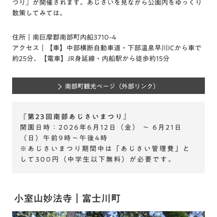
つり』が開催されます。あじさいを見ながら公園内をゆっくり
散策してみては。
住所｜南巨摩郡南部町内船3710-4
アクセス｜【車】中部横断自動車道・下部温泉早川ICから車で
約25分、【電車】JR身延線・内船駅から徒歩約15分
南部町観光ページ
（外部リンク）
『第23回南部あじさいまつり』
開園日時：2026年6月12日（金） ～ 6月21日
（日）午前9時～午後4時
※あじさいまつり期間中は「あじさい管理費」と
して300円（中学生以下無料）が必要です。
小室山妙法寺｜富士川町