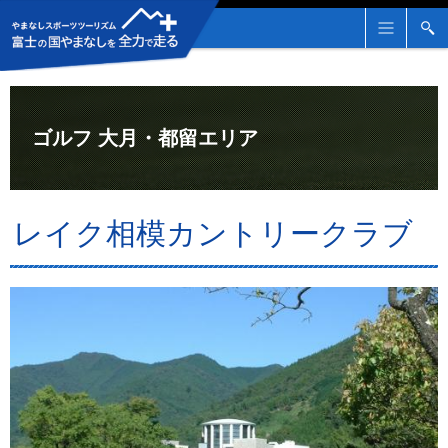
メ
検
ニ
索
ュ
ー
ゴルフ 大月・都留エリア
レイク相模カントリークラブ