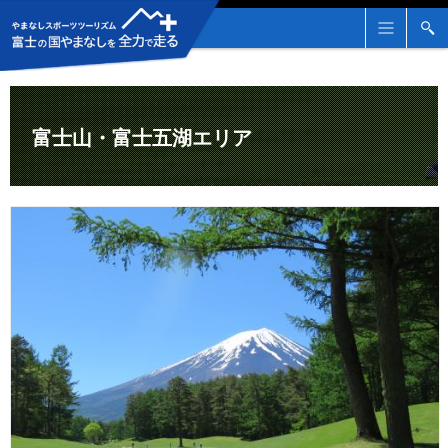
メ
検
ニ
索
ュ
ー
富士山・富士五湖エリア