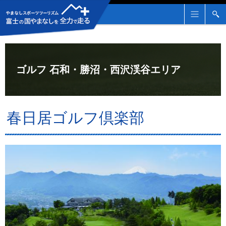
メ
検
ニ
索
ュ
ー
ゴルフ 石和・勝沼・西沢渓谷エリア
春日居ゴルフ倶楽部