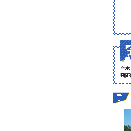
全ホ
飛距
ィーショットの狙い目は、右に2つ並んだフェアウェイ
ンカーの左奥にある林方向。