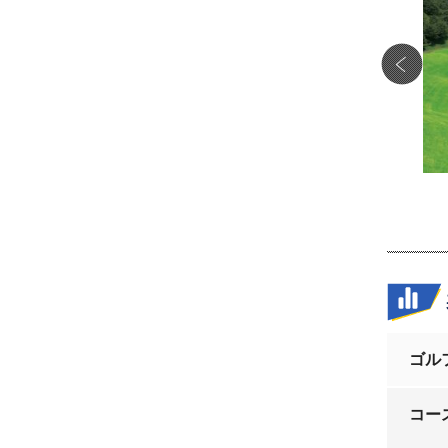
のバンカーを越えるためにはレギュラーからキャリーで
15y以上が必要。
ゴル
コー