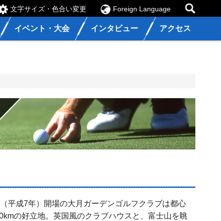
文字サイズ・色合い変更
Foreign Language
イベント・大会
インタビュー
アクセス
5年（平成7年）開場の大月ガーデンゴルフクラブは都心
00kmの好立地。英国風のクラブハウスと、富士山を眺