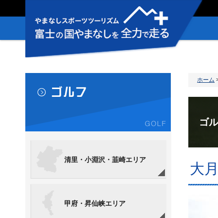
やまなしスポ
ーツツーリズ
ム 富士の国
やまなしを全
力で走る＋
ホーム
ゴル
清里・小淵沢・韮崎エリア
大
甲府・昇仙峡エリア