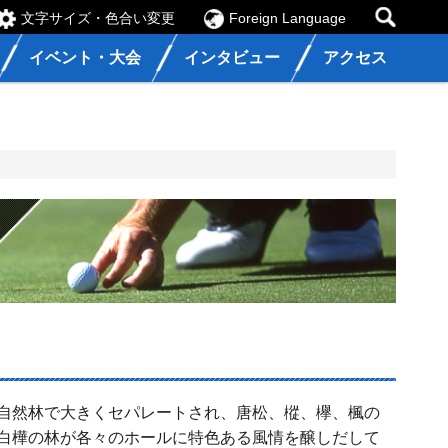
文字サイズ・色合い変更
Foreign Language
イベント・大会
インタビュー
アクセス
自然林で大きくセパレートされ、唐松、樅、欅、楓の
白樺の林が各々のホールに特色ある風情を醸しだして