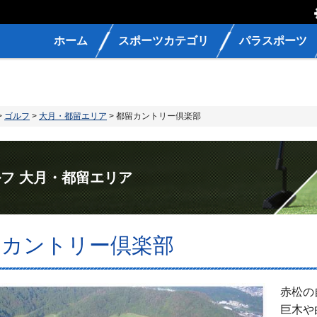
ホーム
スポーツカテゴリ
パラスポーツ
>
ゴルフ
>
大月・都留エリア
> 都留カントリー倶楽部
フ 大月・都留エリア
留カントリー倶楽部
赤松の
巨木や