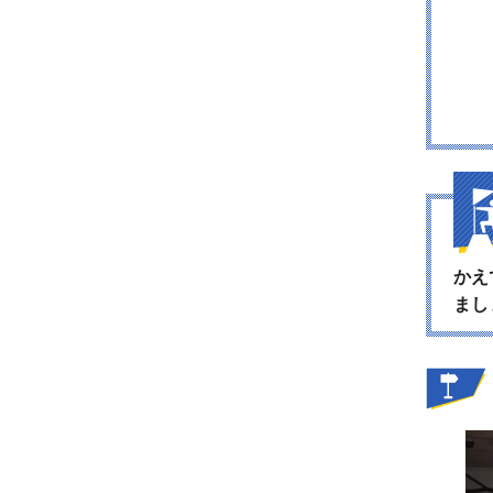
かえ
まし
菓子会社の経営するゴルフ場ならべはのデザートバイキ
グ