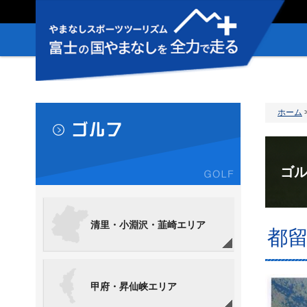
やまなしスポ
ーツツーリズ
ム 富士の国
やまなしを全
力で走る＋
ホーム
ゴル
清里・小淵沢・韮崎エリア
都
甲府・昇仙峡エリア