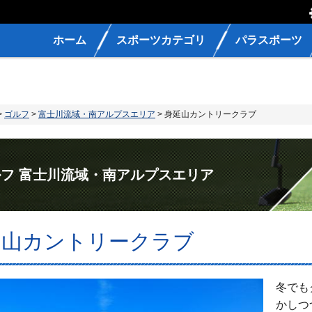
ホーム
スポーツカテゴリ
パラスポーツ
>
ゴルフ
>
富士川流域・南アルプスエリア
> 身延山カントリークラブ
フ 富士川流域・南アルプスエリア
延山カントリークラブ
冬でも
かしつ