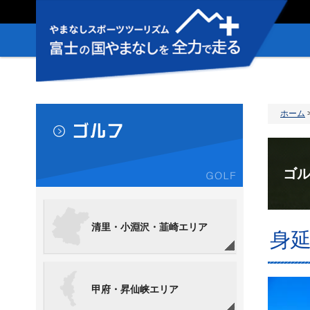
やまなしスポ
ーツツーリズ
ム 富士の国
やまなしを全
力で走る＋
ホーム
ゴル
清里・小淵沢・韮崎エリア
身
甲府・昇仙峡エリア