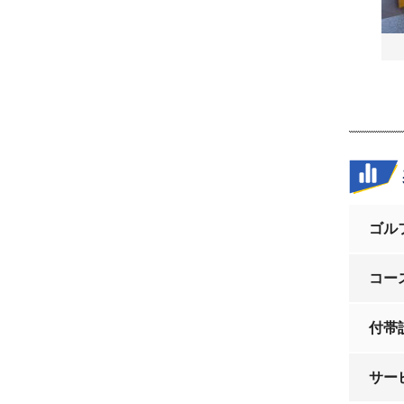
ゴル
コー
付帯
サー