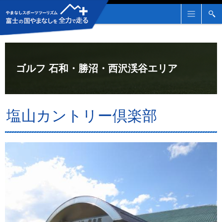
メ
検
ニ
索
ュ
ー
ゴルフ 石和・勝沼・西沢渓谷エリア
塩山カントリー倶楽部