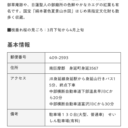
御草庵跡や、日蓮聖人の御廟所の色鮮やかなカエデの紅葉も有
名です。国宝「絹本著色夏景山水図」はじめ県指定文化財も数
多く収蔵。
■枝垂れ桜の見ごろ：3月下旬から4月上旬
基本情報
郵便番号
409-2593
住所
南巨摩郡 身延町身延3567
アクセス
JR身延線身延駅から身延山行きバス1
5分、終点下車
中部横断自動車道下部温泉早川ICか
ら20分
中部横断自動車道富沢川ICから30分
備考
駐車場１３０台(大型、普通車) せい
しん駐車場(有料)