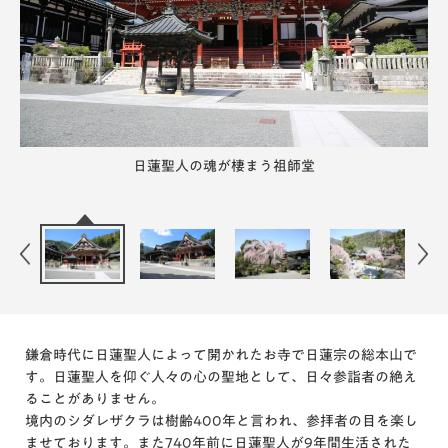
日蓮聖人の御遺骨をお祀りする御真骨堂
日蓮聖人のご命日に行われる万灯奉納
樹齢400年を誇るシダレザクラ
菩提梯の前に聳える三解脱の門
日蓮聖人の魂が棲まう祖師堂
境内が華やぐ桜の季節
身延山の中心伽藍
日蓮聖人が生活された御草庵の跡地
再建復元された五重塔
鎌倉時代に日蓮聖人によって開かれたお寺で日蓮宗の総本山で
す。日蓮聖人を仰ぐ人々の心の聖地として、日々参詣者の絶え
ることがありません。
境内のシダレザクラは樹齢400年と言われ、参拝者の目を楽し
ませております。また740年前に日蓮聖人が9年間生活された