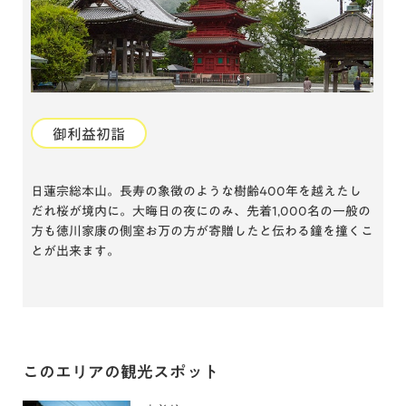
御利益初詣
日蓮宗総本山。長寿の象徴のような樹齢400年を越えたし
だれ桜が境内に。大晦日の夜にのみ、先着1,000名の一般の
方も徳川家康の側室お万の方が寄贈したと伝わる鐘を撞くこ
とが出来ます。
このエリアの観光スポット