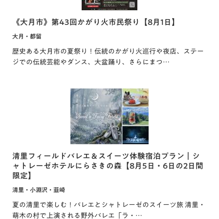
《大月市》第43回かがり火市民祭り【8月1日】
大月・都留
歴史ある大月市の夏祭り！伝統のかがり火巡行や夜店、ステー
ジでの伝統芸能やダンス、大盆踊り、さらにまつ…
清里フィールドバレエ＆スイーツ体験宿泊プラン｜シ
ャトレーゼホテルにらさきの森【8月5日・6日の2日間
限定】
清里・小淵沢・韮崎
夏の清里で楽しむ！バレエとシャトレーゼのスイーツ旅 清里・
萌木の村で上演される野外バレエ「ラ・…