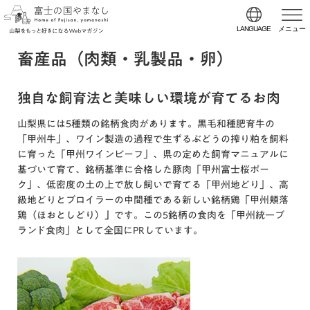
LANGUAGE
メニュー
畜産品（肉類・乳製品・卵）
独自な飼育法と美味しい環境が育てるお肉
山梨県には5種類の銘柄食肉があります。黒毛和種肥育牛の
「甲州牛」、ワイン製造の過程で生ずるぶどうの搾り粕を飼料
に育った「甲州ワインビーフ」、県の定めた飼育マニュアルに
基づいて育て、銘柄基準に合格した豚肉「甲州富士桜ポー
ク」、低密度の土の上で放し飼いで育てる「甲州地どり」、高
級地どりとブロイラーの中間種である新しい銘柄鶏「甲州頬落
鶏（ほおとしどり）
」
です。この5銘柄の食肉を「甲州統一ブ
ランド食肉」として全国にPRしています。