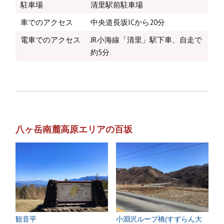
駐車場
清里駅前駐車場
車でのアクセス
中央道長坂ICから20分
電車でのアクセス
JR小海線「清里」駅下車、自走で
約5分
八ヶ岳南麓高原エリアの百坂
観音平
小淵沢ループ橋(すずらん大