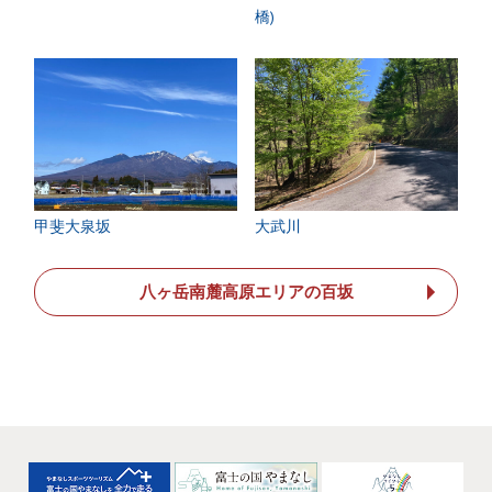
橋)
甲斐大泉坂
大武川
八ヶ岳南麓高原エリアの百坂