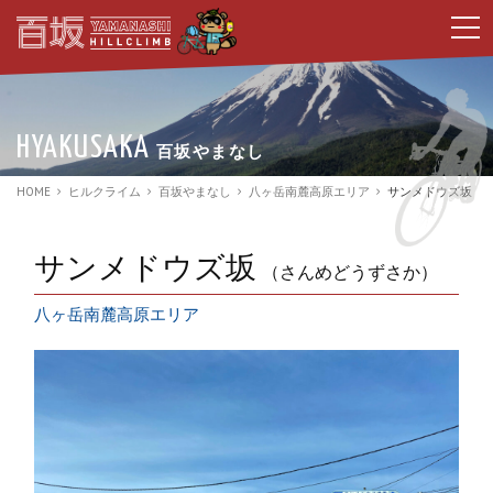
t
o
g
g
l
e
n
HYAKUSAKA
百坂やまなし
a
v
i
HOME
ヒルクライム
百坂やまなし
八ヶ岳南麓高原エリア
サンメドウズ坂
g
a
t
i
サンメドウズ坂
（さんめどうずさか）
o
n
八ヶ岳南麓高原エリア