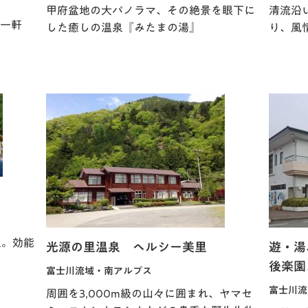
甲府盆地の大パノラマ、その絶景を眼下に
清流沿
一軒
した癒しの温泉『みたまの湯』
り、風
泉。効能
光源の里温泉 ヘルシー美里
遊・湯
後楽園
富士川流域・南アルプス
富士川流
周囲を3,000m級の山々に囲まれ、ヤマセ