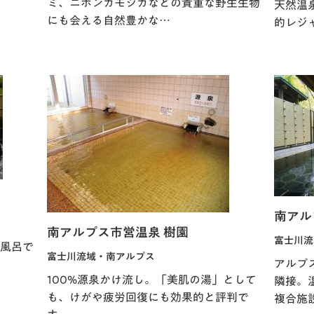
ミ、ニホンカモシカなどの貴重な野生生物
天然温
にも会える自然豊かな…
的レジ
南アル
南アルプス市営温泉 樹園
富士川流
風呂で
富士川流域・南アルプス
アルプ
100%源泉かけ流し。「美肌の湯」として
隣接。
も、けがや疲労回復にも効果的と評判で
複合施