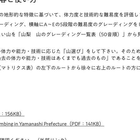
有の地形的な特徴に基づいて、体力度と技術的な難易度を評価し
レーディング、横軸にA～Eの5段階の難易度のグレーディングを
たい山を「山梨 山のグレーディング一覧表（50音順）」から
の体力や能力・技術に応じた「山選び」をして下さい。そのた
過去の体力や能力・技術はあくまでも過去のもの」であること
（マトリクス表）の左下のルートから徐々に右上のルートの方
156KB）
 Climbing in Yamanashi Prefecture（PDF：141KB）