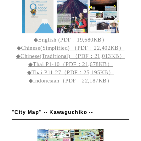
◆English (PDF：19,680KB）
◆Chinese(Simplified) （PDF：22,402KB）
◆Chinese(Traditional) （PDF：21,013KB）
◆Thai P1-10（PDF：21,678KB）
◆Thai P11-27（PDF：25,195KB）
◆Indonesian（PDF：22,187KB）
"City Map" -- Kawaguchiko --