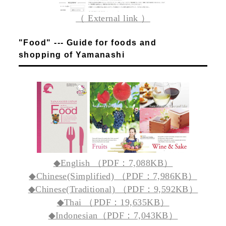
（ External link ）
"Food" --- Guide for foods and
shopping of Yamanashi
◆English （PDF：7,088KB）
◆Chinese(Simplified) （PDF：7,986KB）
◆Chinese(Traditional) （PDF：9,592KB）
◆Thai （PDF：19,635KB）
◆Indonesian（PDF：7,043KB）