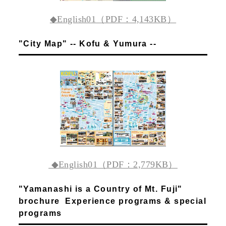
◆English01（PDF：4,143KB）
"City Map" -- Kofu & Yumura --
◆English01（PDF：2,779KB）
"Yamanashi is a Country of Mt. Fuji"
brochure Experience programs & special
programs