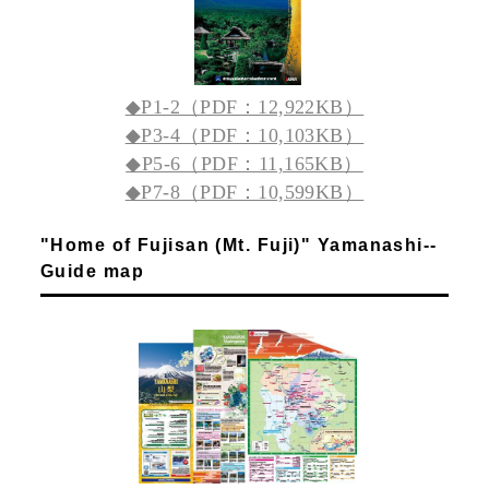
◆P1-2（PDF：12,922KB）
◆P3-4（PDF：10,103KB）
◆P5-6（PDF：11,165KB）
◆P7-8（PDF：10,599KB）
"Home of Fujisan (Mt. Fuji)" Yamanashi--
Guide map