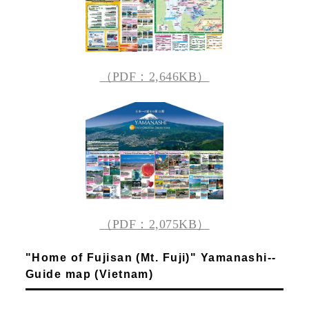
（PDF：2,646KB）
（PDF：2,075KB）
"Home of Fujisan (Mt. Fuji)" Yamanashi--
Guide map (Vietnam)