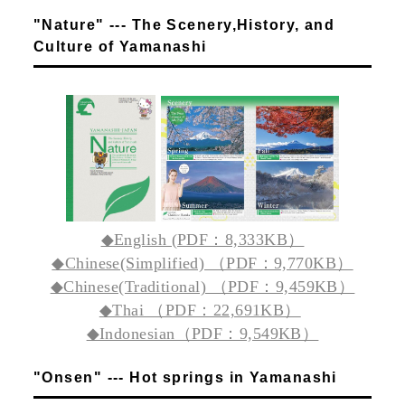
"Nature" --- The Scenery,History, and
Culture of Yamanashi
◆English (PDF：8,333KB）
◆Chinese(Simplified) （PDF：9,770KB）
◆Chinese(Traditional) （PDF：9,459KB）
◆Thai （PDF：22,691KB）
◆Indonesian（PDF：9,549KB）
"Onsen" --- Hot springs in Yamanashi