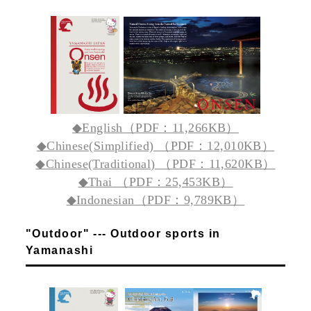
◆English（PDF：11,266KB）
◆Chinese(Simplified) （PDF：12,010KB）
◆Chinese(Traditional) （PDF：11,620KB）
◆Thai （PDF：25,453KB）
◆Indonesian（PDF：9,789KB）
"Outdoor" --- Outdoor sports in
Yamanashi