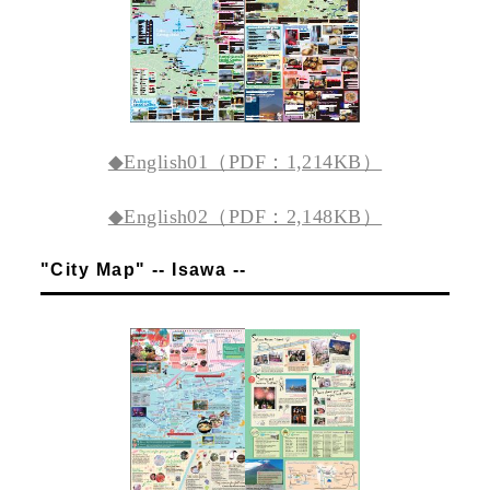
◆English01（PDF：1,214KB）
◆English02（PDF：2,148KB）
"City Map" -- Isawa --