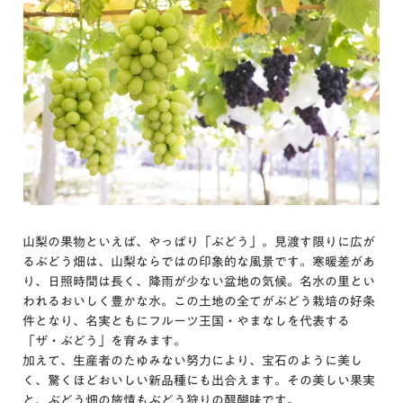
山梨の果物といえば、やっぱり「ぶどう」。見渡す限りに広が
るぶどう畑は、山梨ならではの印象的な風景です。寒暖差があ
り、日照時間は長く、降雨が少ない盆地の気候。名水の里とい
われるおいしく豊かな水。この土地の全てがぶどう栽培の好条
件となり、名実ともにフルーツ王国・やまなしを代表する
「ザ・ぶどう」を育みます。
加えて、生産者のたゆみない努力により、宝石のように美し
く、驚くほどおいしい新品種にも出合えます。その美しい果実
と、ぶどう畑の旅情もぶどう狩りの醍醐味です。