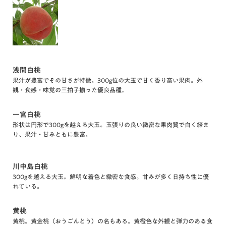
浅間白桃
果汁が豊富でその甘さが特徴。300g位の大玉で甘く香り高い果肉。外
観・食感・味覚の三拍子揃った優良品種。
一宮白桃
形状は円形で300gを越える大玉。玉張りの良い緻密な果肉質で白く締ま
り、果汁・甘みともに豊富。
川中島白桃
300gを越える大玉。鮮明な着色と緻密な食感。甘みが多く日持ち性に優
れている。
黄桃
黄桃。黄金桃（おうごんとう）の名もある。黄橙色な外観と弾力のある食