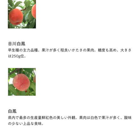
日川白鳳
早生種の主力品種。果汁が多く程良いかたさの果肉。糖度も高め。大きさ
は250g位。
白鳳
県内で最多の生産量鮮紅色の美しい外観。果肉は白色で果汁が多く、酸味
の少ない上品な食味。